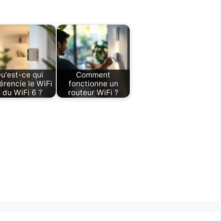
u'est-ce qui
Comment
férencie le WiFi
fonctionne un
 du WiFi 6 ?
routeur WiFi ?