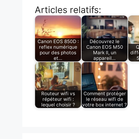
Articles relatifs:
Canon EOS 850D :
Découvrez le
reflex numérique
Canon EOS M50
Q
pour des photos
Mark II, un
dif
et…
appareil…
5
Routeur wifi vs
Comment protéger
répéteur wifi :
le réseau wifi de
lequel choisir ?
votre box internet ?