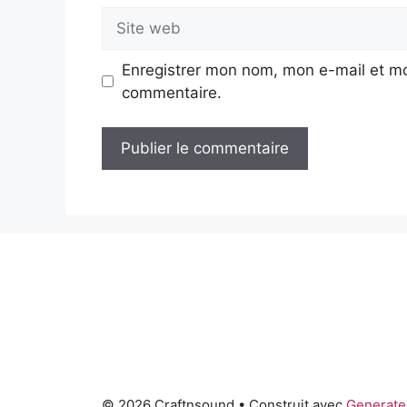
Site
web
Enregistrer mon nom, mon e-mail et mo
commentaire.
© 2026 Craftnsound
• Construit avec
Generate