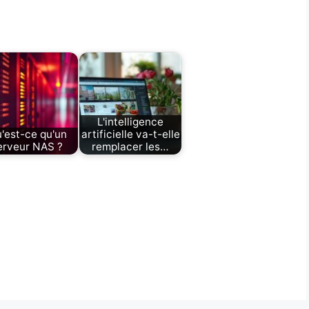
L'intelligence
'est-ce qu'un
artificielle va-t-elle
erveur NAS ?
remplacer les…