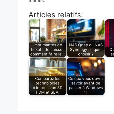
thèmes.
Articles relatifs:
Imprimantes de
NAS Qnap ou NAS
tickets de caisse :
Synology : lequel
Qu
comment faire le…
choisir ?
s
Comparez les
Ce que vous devez
technologies
savoir avant de
d'impression 3D
passer à Windows
FDM et SLA.
11