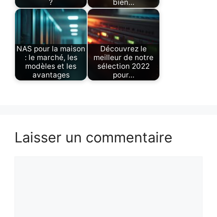
?
bien…
NAS pour la maison
Découvrez le
: le marché, les
meilleur de notre
modèles et les
sélection 2022
avantages
pour…
Laisser un commentaire
Commentaire