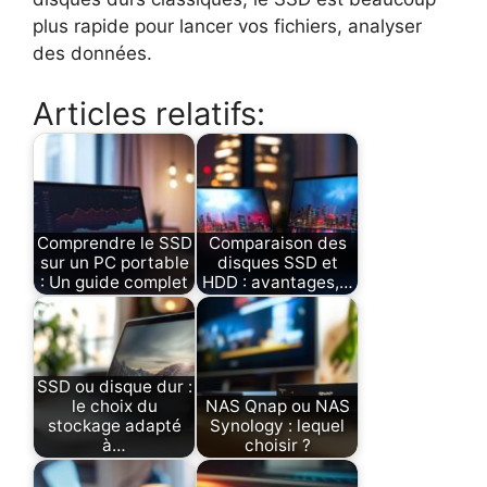
plus rapide pour lancer vos fichiers, analyser
des données.
Articles relatifs:
Comprendre le SSD
Comparaison des
sur un PC portable
disques SSD et
: Un guide complet
HDD : avantages,…
SSD ou disque dur :
le choix du
NAS Qnap ou NAS
stockage adapté
Synology : lequel
à…
choisir ?